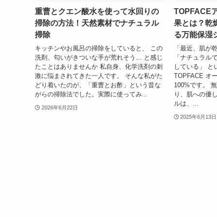
重曹とクエン酸水を使って水回りの
TOPFAC
掃除の方法！天然素材でナチュラル
果とは？乾
掃除
る万能保湿
キッチンやお風呂の掃除をしていると、 この
「最近、肌が
洗剤、匂いがきついな手が荒れそう… と感じ
「ナチュラル
たことはありませんか 私自身、化学洗剤の刺
している」 と
激に悩まされてきた一人です。 そんな私がた
TOPFACE 
どり着いたのが、「重曹とお酢」という昔な
100%です。
がらの掃除法でした。実際に使ってみ...
り、肌への優
ルは、...
2026年6月22日
2025年6月13日